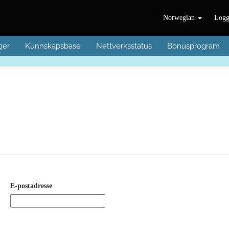
Norwegian
Logg
ger
Kunnskapsbase
Nettverksstatus
Bonusprogram
E-postadresse