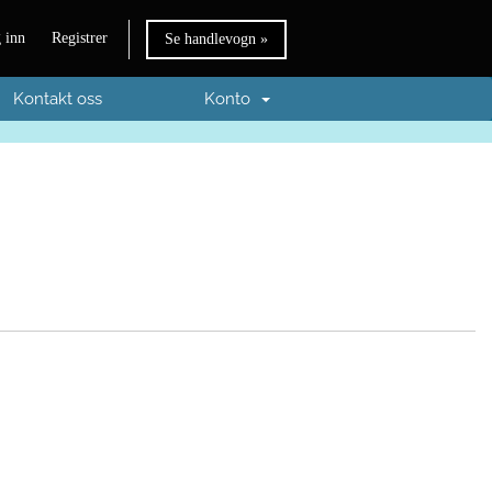
 inn
Registrer
Se handlevogn »
Kontakt oss
Konto