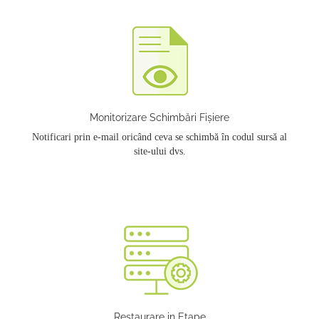
Monitorizare Schimbări Fișiere
Notificari prin e-mail oricând ceva se schimbă în codul sursă al
site-ului dvs.
Restaurare in Etape