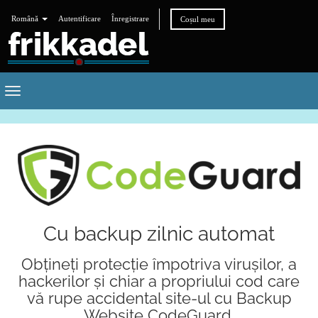
Română
Autentificare
Înregistrare
Coșul meu
Toggle
navigation
Cu backup zilnic automat
Obțineți protecție împotriva virușilor, a
hackerilor și chiar a propriului cod care
vă rupe accidental site-ul cu Backup
Website CodeGuard.