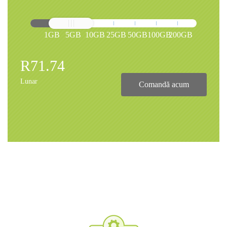
1GB
5GB
10GB
25GB
50GB
100GB
200GB
R71.74
Lunar
Comandă acum