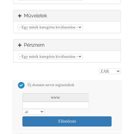
Műveletek
Pénznem
Új domain nevet regisztrálok
www.
Ellenőrzés