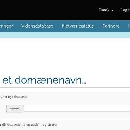
Dansk
Log i
ringer
Vidensdatabase
Netværksstatus
Partnere
 et domænenavn…
rer et nyt domæne
www.
r dit domæne fra en anden registrator