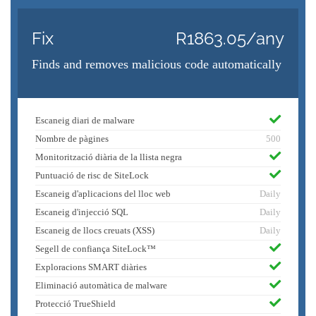
Fix
R1863.05/any
Finds and removes malicious code automatically
Escaneig diari de malware
Nombre de pàgines
500
Monitorització diària de la llista negra
Puntuació de risc de SiteLock
Escaneig d'aplicacions del lloc web
Daily
Escaneig d'injecció SQL
Daily
Escaneig de llocs creuats (XSS)
Daily
Segell de confiança SiteLock™
Exploracions SMART diàries
Eliminació automàtica de malware
Protecció TrueShield