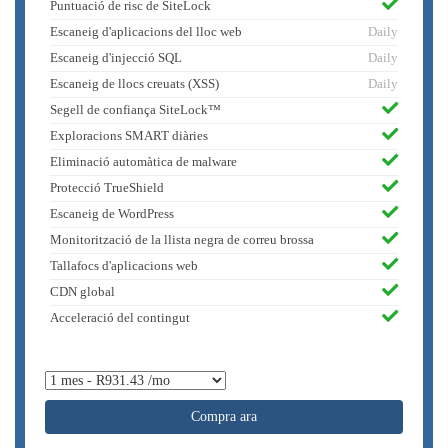
Puntuació de risc de SiteLock
Escaneig d'aplicacions del lloc web
Daily
Escaneig d'injecció SQL
Daily
Escaneig de llocs creuats (XSS)
Daily
Segell de confiança SiteLock™
Exploracions SMART diàries
Eliminació automàtica de malware
Protecció TrueShield
Escaneig de WordPress
Monitorització de la llista negra de correu brossa
Tallafocs d'aplicacions web
CDN global
Acceleració del contingut
Compra ara