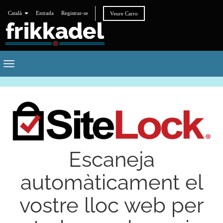
Català
Entrada
Registrar-se
Veure Carro
Toggle
navigation
Escaneja
automàticament el
vostre lloc web per