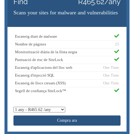
Find
R465.62/any
Scans your sites for malware and vulnerabilities
Escaneig diari de malware
Nombre de pàgines
25
Monitorització diària de la llista negra
Puntuació de risc de SiteLock
Escaneig d'aplicacions del lloc web
One Time
Escaneig d'injecció SQL
One Time
Escaneig de llocs creuats (XSS)
One Time
Segell de confiança SiteLock™
Compra ara