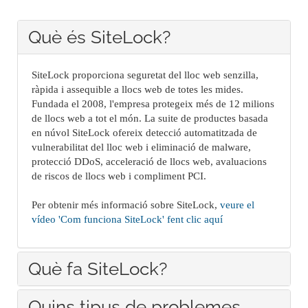
Què és SiteLock?
SiteLock proporciona seguretat del lloc web senzilla,
ràpida i assequible a llocs web de totes les mides.
Fundada el 2008, l'empresa protegeix més de 12 milions
de llocs web a tot el món. La suite de productes basada
en núvol SiteLock ofereix detecció automatitzada de
vulnerabilitat del lloc web i eliminació de malware,
protecció DDoS, acceleració de llocs web, avaluacions
de riscos de llocs web i compliment PCI.
Per obtenir més informació sobre SiteLock,
veure el
vídeo 'Com funciona SiteLock' fent clic aquí
Què fa SiteLock?
Quins tipus de problemes