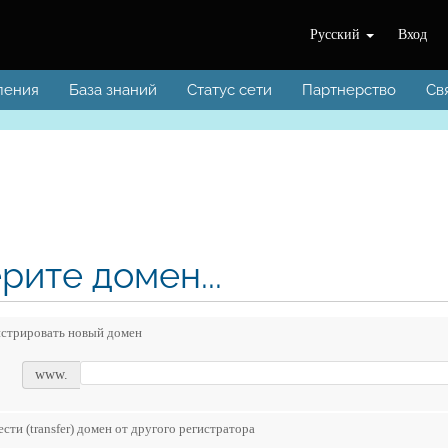
Русский
Вход
ления
База знаний
Статус сети
Партнерство
Св
рите домен...
истрировать новый домен
www.
сти (transfer) домен от другого регистратора