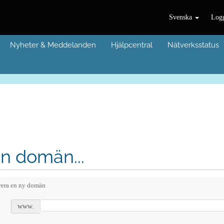
Svenska
Logg
Nyheter & Meddelanden
Hjälpcentral
Nätverksstatus
en domän...
rera en ny domän
www.