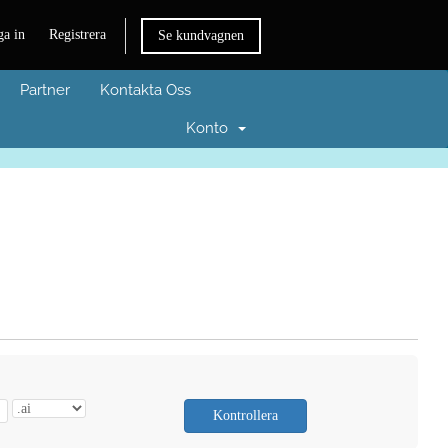
a in
Registrera
Se kundvagnen
Partner
Kontakta Oss
Konto
Kontrollera