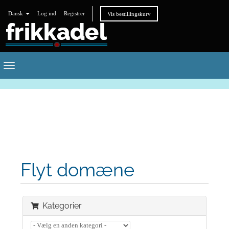
Dansk
Log ind
Registrer
Vis bestillingskurv
Toggle
navigation
Flyt domæne
Kategorier