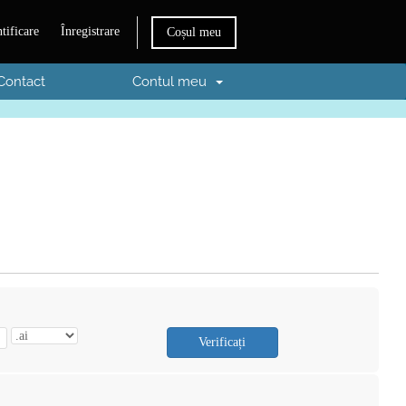
tificare
Înregistrare
Coșul meu
Contact
Contul meu
Verificați