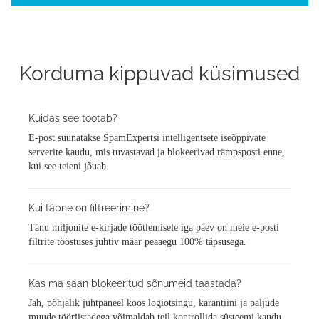
Korduma kippuvad küsimused
Kuidas see töötab?
E-post suunatakse SpamExpertsi intelligentsete iseõppivate
serverite kaudu, mis tuvastavad ja blokeerivad rämpsposti enne,
kui see teieni jõuab.
Kui täpne on filtreerimine?
Tänu miljonite e-kirjade töötlemisele iga päev on meie e-posti
filtrite tööstuses juhtiv määr peaaegu 100% täpsusega.
Kas ma saan blokeeritud sõnumeid taastada?
Jah, põhjalik juhtpaneel koos logiotsingu, karantiini ja paljude
muude tööriistadega võimaldab teil kontrollida süsteemi kaudu