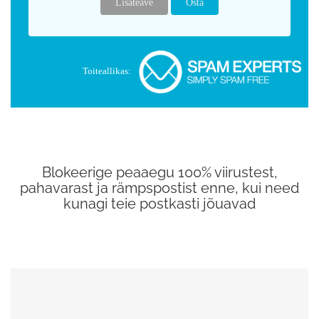
Lisateave
Osta
Toiteallikas:
Blokeerige peaaegu 100% viirustest,
pahavarast ja rämpspostist enne, kui need
kunagi teie postkasti jõuavad