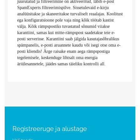
juurutatud ja filtreerimine on aktiveeritud, läbib e-post
SpamExperts filtreerimispilve. Sissetulevaid e-kirju
analüüsitakse ja skaneeritakse turvaliselt reaalajas. Koolitust
ega konfiguratsioone pole vaja ning kõik töötab kastist
välja. Kõik rämpspostiks tuvastatud sõnumid viiakse
karantiini, samas kui mitte-rämpspost saadetakse teie e-
posti serverisse. Karantiini saab jälgida kasutajasõbralikus
spämpanelis, e-posti aruannete kaudu või isegi otse oma e-
posti kliendis! Ärge raisake enam aega rämpspostiga
tegelemisele, keskenduge lihtsalt oma energia
äriülesannetele, jäädes samas täieliku kontrolli all.
Registreeruge ja alustage