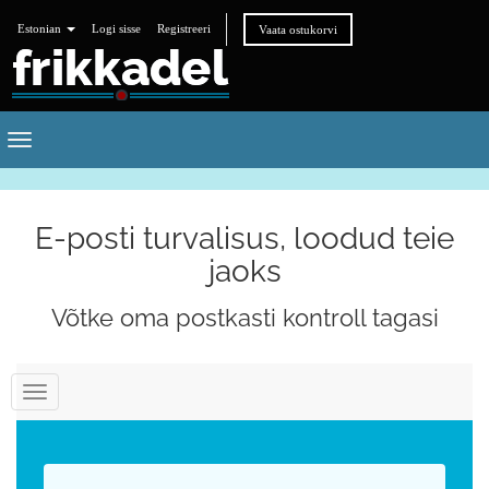
Estonian
Logi sisse
Registreeri
Vaata ostukorvi
Toggle
navigation
E-posti turvalisus, loodud teie
jaoks
Võtke oma postkasti kontroll tagasi
Lülitage
navigeerimine