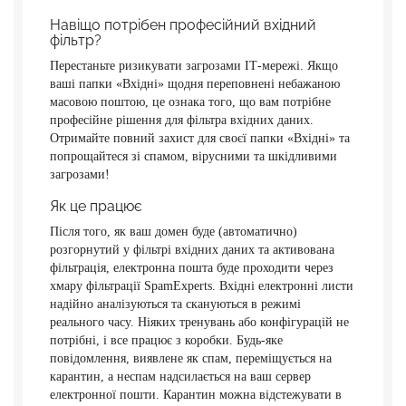
Навіщо потрібен професійний вхідний
фільтр?
Перестаньте ризикувати загрозами ІТ-мережі. Якщо
ваші папки «Вхідні» щодня переповнені небажаною
масовою поштою, це ознака того, що вам потрібне
професійне рішення для фільтра вхідних даних.
Отримайте повний захист для своєї папки «Вхідні» та
попрощайтеся зі спамом, вірусними та шкідливими
загрозами!
Як це працює
Після того, як ваш домен буде (автоматично)
розгорнутий у фільтрі вхідних даних та активована
фільтрація, електронна пошта буде проходити через
хмару фільтрації SpamExperts. Вхідні електронні листи
надійно аналізуються та скануються в режимі
реального часу. Ніяких тренувань або конфігурацій не
потрібні, і все працює з коробки. Будь-яке
повідомлення, виявлене як спам, переміщується на
карантин, а неспам надсилається на ваш сервер
електронної пошти. Карантин можна відстежувати в