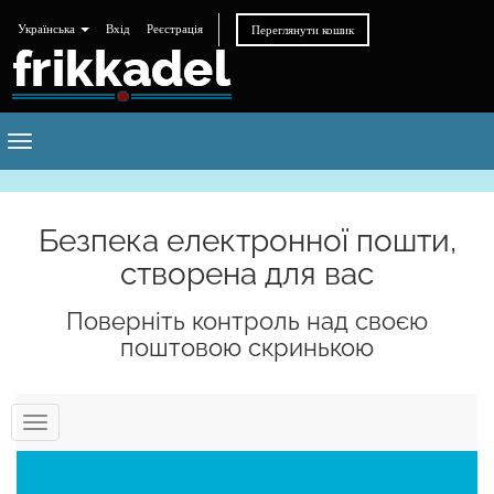
Українська
Вхід
Реєстрація
Переглянути кошик
Toggle
navigation
Безпека електронної пошти,
створена для вас
Поверніть контроль над своєю
поштовою скринькою
Переключити
навігацію