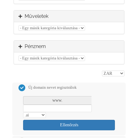
Műveletek
Pénznem
Új domain nevet regisztrálok
www.
Ellenőrzés