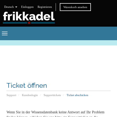
Deutsch
Einloggen
Registrieren
Warenkorb ansehen
Toggle
navigation
Ticket öffnen
Support
Kundenlogin
Supporttickets
Ticket abschicken
Wenn Sie in der Wissensdatenbank keine Antwort auf Ihr Problem