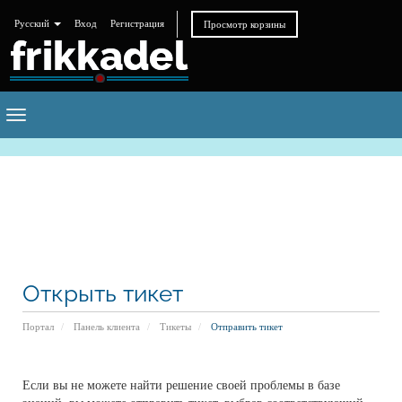
Русский
Вход
Регистрация
Просмотр корзины
Toggle
navigation
Открыть тикет
Портал
Панель клиента
Тикеты
Отправить тикет
Если вы не можете найти решение своей проблемы в базе