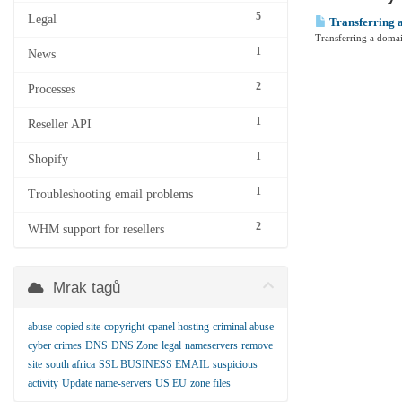
5
Legal
Transferring 
Transferring a doma
1
News
2
Processes
1
Reseller API
1
Shopify
1
Troubleshooting email problems
2
WHM support for resellers
Mrak tagů
abuse
copied site
copyright
cpanel hosting
criminal abuse
cyber crimes
DNS
DNS Zone
legal
nameservers
remove
site
south africa
SSL BUSINESS EMAIL
suspicious
activity
Update name-servers
US EU
zone files