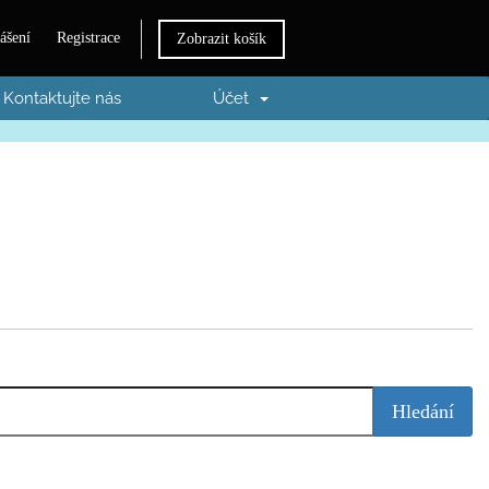
ášení
Registrace
Zobrazit košík
Kontaktujte nás
Účet