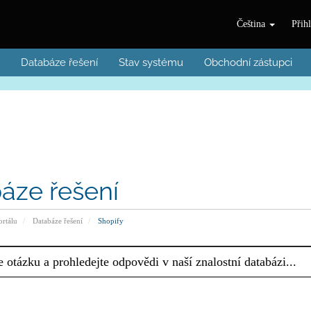
Čeština
Přihl
Databáze řešení
Stav systému
Obchodní zástupci
áze řešení
rtálu
Databáze řešení
Shopify