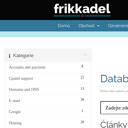
Domů
Obchod
Oznámení
Kategorie
8
Accounts and payment
Datab
25
Cpanel support
13
Domains and DNS
Domovská stránka po
39
E-mail
1
Google
Články
20
Hosting