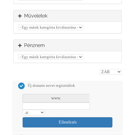
Műveletek
Pénznem
Új domain nevet regisztrálok
www.
Ellenőrzés