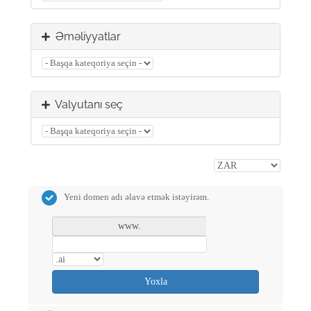
Əməliyyatlar
Valyutanı seç
Yeni domen adı əlavə etmək istəyirəm.
www.
Yoxla