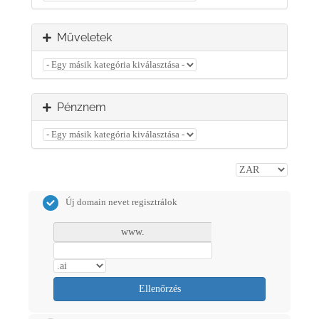
Műveletek
Pénznem
Új domain nevet regisztrálok
www.
Ellenőrzés