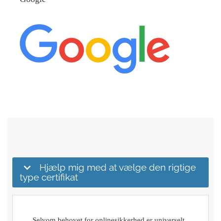
Hjælp mig med at vælge den rigtige
type certifikat
Selvom behovet for onlinesikkerhed er universelt,