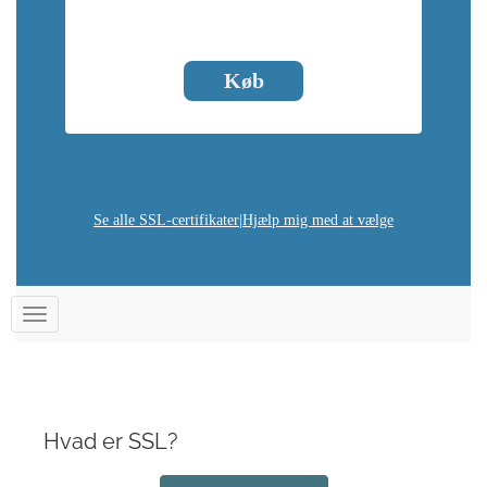
Køb
Se alle SSL-certifikater
|
Hjælp mig med at vælge
Skift
navigation
Hvad er SSL?