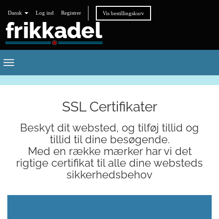
Dansk
Log ind
Registrer
Vis bestillingskurv
Toggle
navigation
SSL Certifikater
Beskyt dit websted, og tilføj tillid og
tillid til dine besøgende.
Med en række mærker har vi det
rigtige certifikat til alle dine websteds
sikkerhedsbehov