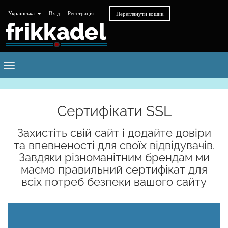
Українська
Вхід
Реєстрація
Переглянути кошик
Toggle
navigation
Сертифікати SSL
Захистіть свій сайт і додайте довіри
та впевненості для своїх відвідувачів.
Завдяки різноманітним брендам ми
маємо правильний сертифікат для
всіх потреб безпеки вашого сайту