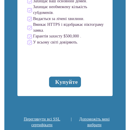
Захищає ваш основний домен.
Захищає необмежену кількість
субдоменів.
Видається за лічені хвилини.
Вмикає HTTPS і відображає піктограму
замка.
Гарантія захисту $500,000 .
У всьому світі довіряють.
Купуйте
Переглянути всі SSL
|
Допоможіть мені
сертифікати
вибрати