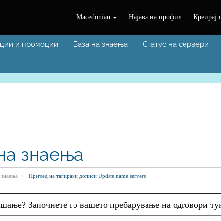
Macedonian
Најава на профил
Креирај 
ции и промоции
База на знаења
Статус на сервери
на знаења
а знаења
Преглед на тагирани дописи Update name servers