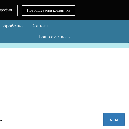
профил
Потрошувачка кошничка
Заработка
Контакт
Ваша сметка