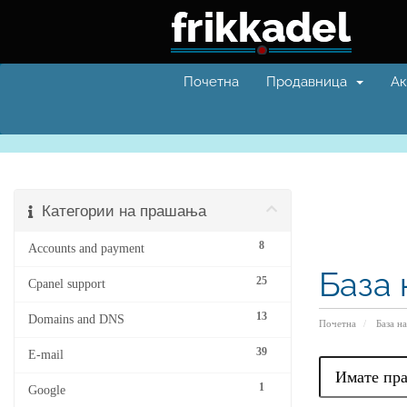
Почетна
Продавница
Ак
Категории на прашања
8
Accounts and payment
База 
25
Cpanel support
13
Domains and DNS
Почетна
База н
39
E-mail
1
Google