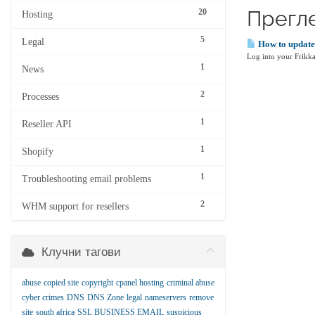
Прегле
20
Hosting
5
Legal
How to update
Log into your Frikka
1
News
2
Processes
1
Reseller API
1
Shopify
1
Troubleshooting email problems
2
WHM support for resellers
Клучни тагови
abuse
copied site
copyright
cpanel hosting
criminal abuse
cyber crimes
DNS
DNS Zone
legal
nameservers
remove
site
south africa
SSL BUSINESS EMAIL
suspicious