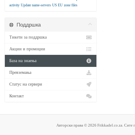
activity
Update name-servers
US EU
zone files
Поддршка
Тикети за поддршка
Акции и промоции
База на знаења
Превземања
Статус на сервери
Контакт
Авторски права © 2026 Frikkadel.co.za. Сите 