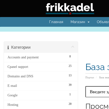
Главная
Магазин
Объяв
Категории
8
Accounts and payment
База 
25
Cpanel support
13
Domains and DNS
Портал
База зн
39
E-mail
1
Google
Просмо
20
Hosting