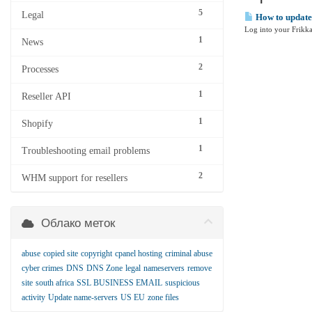
5
Legal
How to update
Log into your Frikka
1
News
2
Processes
1
Reseller API
1
Shopify
1
Troubleshooting email problems
2
WHM support for resellers
Облако меток
abuse
copied site
copyright
cpanel hosting
criminal abuse
cyber crimes
DNS
DNS Zone
legal
nameservers
remove
site
south africa
SSL BUSINESS EMAIL
suspicious
activity
Update name-servers
US EU
zone files