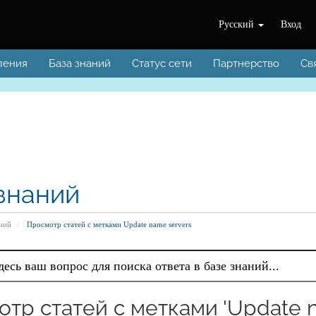
Русский
Вход
ления
База знаний
Статус сети
Партнерство
Св
знаний
аний
Просмотр статей с метками Update name servers
тр статей с метками 'Update n