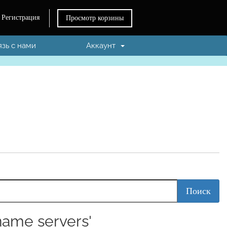
Регистрация
Просмотр корзины
язь с нами
Аккаунт
ame servers'