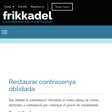
Català
Entrada
Registrar-se
Veure Carro
Toggle
navigation
Restaurar contrasenya
oblidada
Has oblidat la contrasenya? Introduïu la vostra adreça de correu
electrònic a continuació per començar el procés de restabliment.