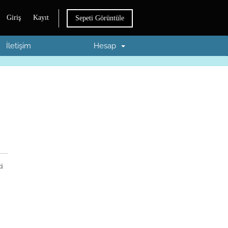
Giriş
Kayıt
Sepeti Görüntüle
İletişim
Hesap
zi