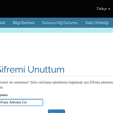
Türkçe
lar
Bilgi Bankası
Sunucu/Ağ Durumu
Satış Ortaklığı
Şifremi Unuttum
frenizi mi unuttunuz? Şifre sıfırlama işlemlerini başlatmak için EPosta adresini
in.
posta