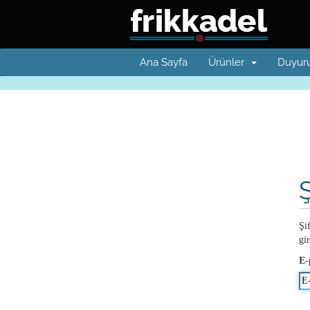
Ana Sayfa
Ürünler
Duyuru
Şi
gir
E-