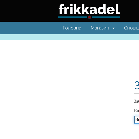
Головна
Магазин
Спові
За
Ел