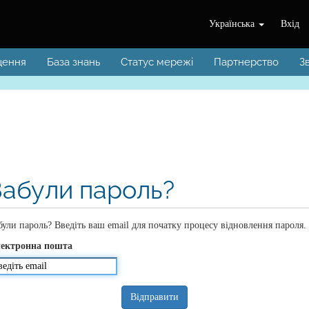
Українська
Вхід
щення
База знань
Статус мережі
Партнерство
З
Забули пароль?
були пароль? Введіть ваш email для початку процесу відновлення пароля.
ектронна пошта
Відправити