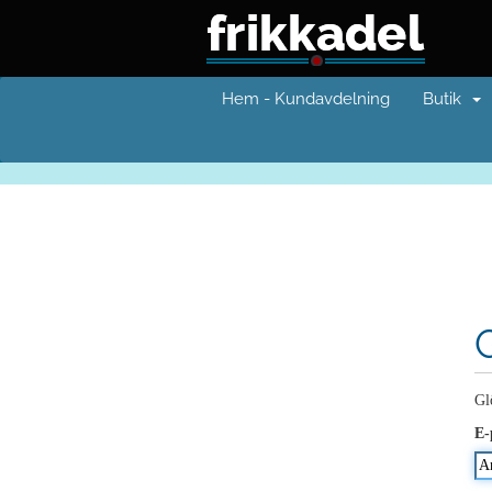
Hem - Kundavdelning
Butik
Gl
E-