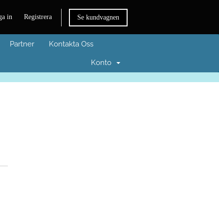
a in
Registrera
Se kundvagnen
Partner
Kontakta Oss
Konto