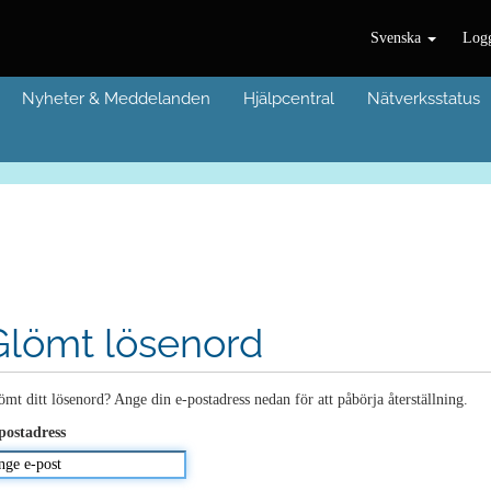
Svenska
Logg
Nyheter & Meddelanden
Hjälpcentral
Nätverksstatus
Glömt lösenord
ömt ditt lösenord? Ange din e-postadress nedan för att påbörja återställning.
postadress