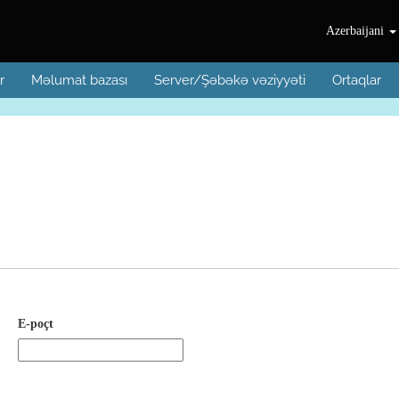
Azerbaijani
r
Məlumat bazası
Server/Şəbəkə vəziyyəti
Ortaqlar
E-poçt