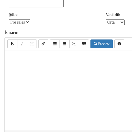
Şöbə
Vaciblik
İsmarıc
Preview