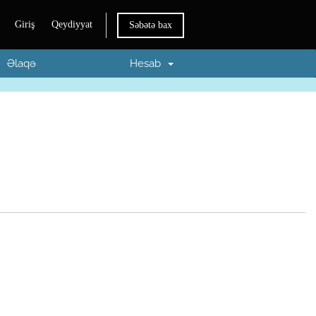
Giriş
Qeydiyyat
Səbətə bax
Əlaqə
Hesab