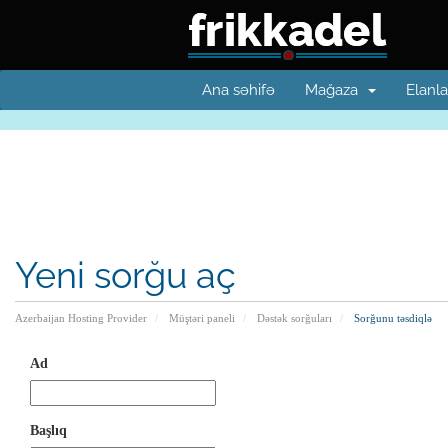
Ana səhifə
Mağaza
Elanla
Yeni sorğu aç
Azerbaijan Hosting Provider
Müştəri paneli
Dəstək sorğuları
Sorğunu təsdiqlə
Ad
Başlıq