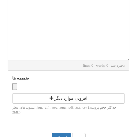
ذخیره شد
lines: 0 words: 0
ضمیمه ها
افزودن موارد دیگر
پسوند های مجاز: .jpg, .gif, .jpeg, .png, .pdf, .txt, .csv (حداکثر حجم پرونده:
2MB)