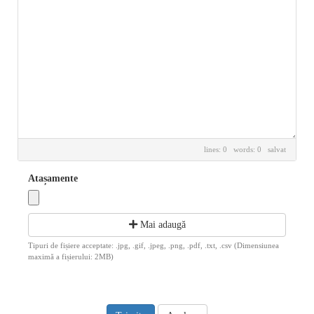
lines: 0 words: 0
salvat
Atașamente
Mai adaugă
Tipuri de fișiere acceptate: .jpg, .gif, .jpeg, .png, .pdf, .txt, .csv (Dimensiunea
maximă a fișierului: 2MB)